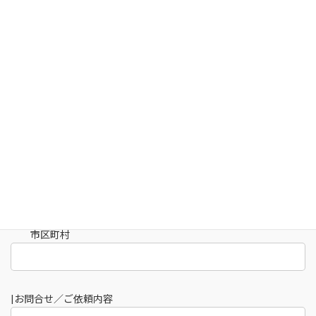
|電話番号
|連絡方法
電話番号
メールアドレス
どちらでもよい
|ご住所
都道府県
市区町村
|お問合せ／ご依頼内容